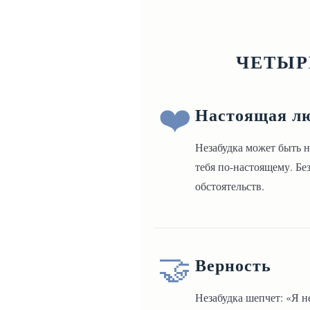
ЧЕТЫР
❤️
Настоящая л
Незабудка может быть не
тебя по-настоящему. Без
обстоятельств.
🤝
Верность
Незабудка шепчет: «Я н