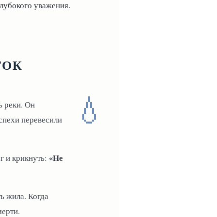
лубокого уважения.
ТОК
💧
ь реки. Он
оспехи перевесили
«Не
ег и крикнуть:
ть жила. Когда
мерти.