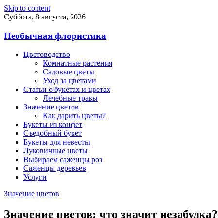
Skip to content
Суббота, 8 августа, 2026
Необычная флористика
Цветоводство
Комнатные растения
Садовые цветы
Уход за цветами
Статьи о букетах и цветах
Лечебные травы
Значение цветов
Как дарить цветы?
Букеты из конфет
Съедобный букет
Букеты для невесты
Луковичные цветы
Выбираем саженцы роз
Саженцы деревьев
Услуги
Значение цветов
Значение цветов: что значит незабудка?