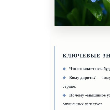
КЛЮЧЕВЫЕ З
Что означает незабу
◆
Кому дарить?
◆
— Тому,
сердце.
Почему «мышиное у
◆
опушенных лепестков.