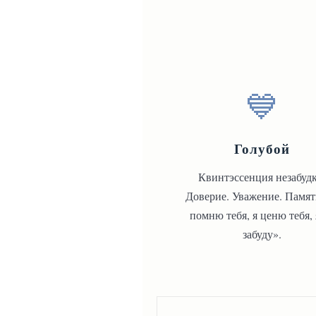
💙
Голубой
Квинтэссенция незабудк
Доверие. Уважение. Памят
помню тебя, я ценю тебя, 
забуду».