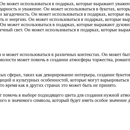
 Он может использоваться в подарках, которые выражают уважен
арность и уважение. Он может использоваться в букетах, котор
и загадочность. Он может использоваться в подарках, которые 
ть и энергию. Он может использоваться в подарках, которые вы
 Он может использоваться в подарках, которые выражают духовну
ечный свет. Он может использоваться в подарках, которые выра
 и может использоваться в различных контекстах. Он может быть
олости может помочь в создании атмосферы торжества, романти
х сферах, таких как декорирование интерьера, создание букетов
иций и культурных особенностей, которые могут варьироваться 
то время как в других странах это может быть не принято.
т помочь в выборе подходящего цвета для создания нужной атм
го и значимого символа, который будет иметь особое значение дл