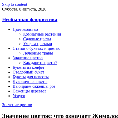
Skip to content
Суббота, 8 августа, 2026
Необычная флористика
Цветоводство
Комнатные растения
Садовые цветы
Уход за цветами
Статьи о букетах и цветах
Лечебные травы
Значение цветов
Как дарить цветы?
Букеты из конфет
Съедобный букет
Букеты для невесты
Луковичные цветы
Выбираем саженцы роз
Саженцы деревьев
Услуги
Значение цветов
Значение цветов: что означает Жимоло