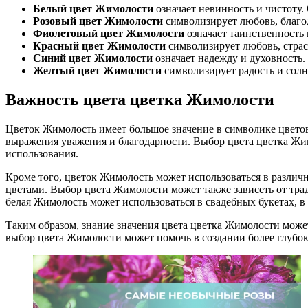
Белый цвет Жимолости
означает невинность и чистоту.
Розовый цвет Жимолости
символизирует любовь, благод
Фиолетовый цвет Жимолости
означает таинственность 
Красный цвет Жимолости
символизирует любовь, страс
Синий цвет Жимолости
означает надежду и духовность.
Желтый цвет Жимолости
символизирует радость и солн
Важность цвета цветка Жимолости
Цветок Жимолость имеет большое значение в символике цветов
выражения уважения и благодарности. Выбор цвета цветка Жим
использования.
Кроме того, цветок Жимолость может использоваться в различны
цветами. Выбор цвета Жимолости может также зависеть от трад
белая Жимолость может использоваться в свадебных букетах, в 
Таким образом, знание значения цвета цветка Жимолости може
выбор цвета Жимолости может помочь в создании более глубоко