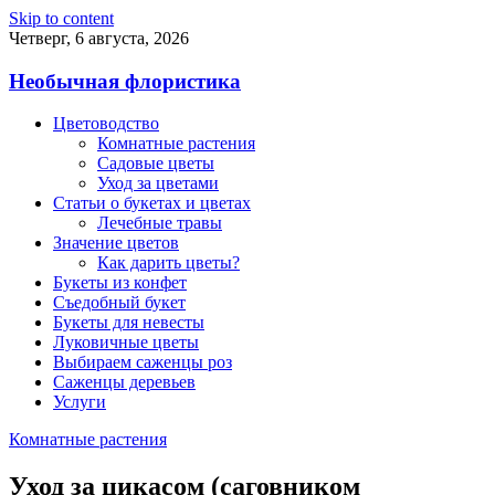
Skip to content
Четверг, 6 августа, 2026
Необычная флористика
Цветоводство
Комнатные растения
Садовые цветы
Уход за цветами
Статьи о букетах и цветах
Лечебные травы
Значение цветов
Как дарить цветы?
Букеты из конфет
Съедобный букет
Букеты для невесты
Луковичные цветы
Выбираем саженцы роз
Саженцы деревьев
Услуги
Комнатные растения
Уход за цикасом (саговником