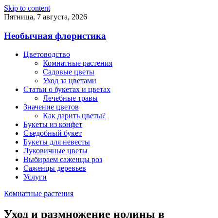
Skip to content
Пятница, 7 августа, 2026
Необычная флористика
Цветоводство
Комнатные растения
Садовые цветы
Уход за цветами
Статьи о букетах и цветах
Лечебные травы
Значение цветов
Как дарить цветы?
Букеты из конфет
Съедобный букет
Букеты для невесты
Луковичные цветы
Выбираем саженцы роз
Саженцы деревьев
Услуги
Комнатные растения
Уход и размножение нолины в