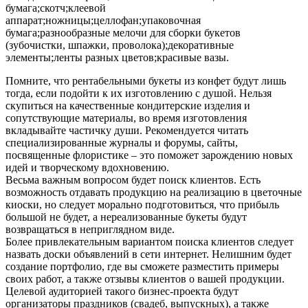
бумага;скотч;клеевой
аппарат;ножницы;целлофан;упаковочная
бумага;разнообразные мелочи для сборки букетов
(зубочистки, шпажки, проволока);декоративные
элементы;ленты разных цветов;красивые вазы.
Помните, что рентабельными букеты из конфет будут лишь
тогда, если подойти к их изготовлению с душой. Нельзя
скупиться на качественные кондитерские изделия и
сопутствующие материалы, во время изготовления
вкладывайте частичку души. Рекомендуется читать
специализированные журналы и форумы, сайты,
посвященные флористике – это поможет зарождению новых
идей и творческому вдохновению.
Весьма важным вопросом будет поиск клиентов. Есть
возможность отдавать продукцию на реализацию в цветочные
киоски, но следует морально подготовиться, что прибыль
большой не будет, а нереализованные букеты будут
возвращаться в неприглядном виде.
Более привлекательным вариантом поиска клиентов следует
назвать доски объявлений в сети интернет. Нелишним будет
создание портфолио, где вы сможете разместить примеры
своих работ, а также отзывы клиентов о вашей продукции.
Целевой аудиторией такого бизнес-проекта будут
организаторы праздников (свадеб, выпускных), а также