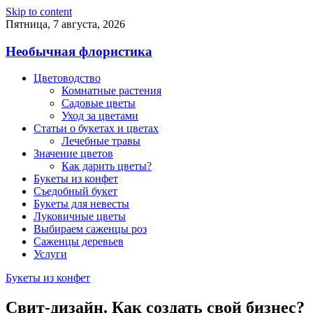
Skip to content
Пятница, 7 августа, 2026
Необычная флористика
Цветоводство
Комнатные растения
Садовые цветы
Уход за цветами
Статьи о букетах и цветах
Лечебные травы
Значение цветов
Как дарить цветы?
Букеты из конфет
Съедобный букет
Букеты для невесты
Луковичные цветы
Выбираем саженцы роз
Саженцы деревьев
Услуги
Букеты из конфет
Свит-дизайн. Как создать свой бизнес?