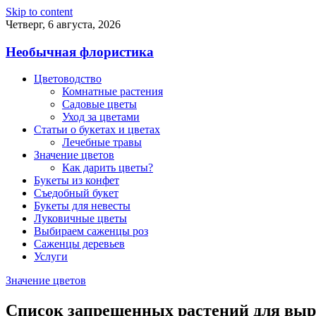
Skip to content
Четверг, 6 августа, 2026
Необычная флористика
Цветоводство
Комнатные растения
Садовые цветы
Уход за цветами
Статьи о букетах и цветах
Лечебные травы
Значение цветов
Как дарить цветы?
Букеты из конфет
Съедобный букет
Букеты для невесты
Луковичные цветы
Выбираем саженцы роз
Саженцы деревьев
Услуги
Значение цветов
Список запрещенных растений для выр