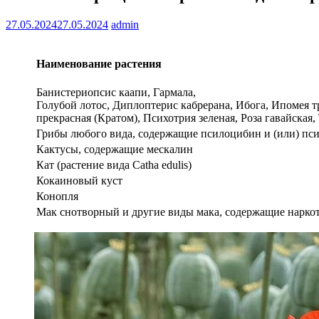
27.05.2024
27.05.2024
admin
Наименование растения
Банистериопсис каапи, Гармала,
Голубой лотос, Диплоптерис кабрерана, Ибога, Ипомея 
прекрасная (Кратом), Психотрия зеленая, Роза гавайска
Грибы любого вида, содержащие псилоцибин и (или) пс
Кактусы, содержащие мескалин
Кат (растение вида Catha edulis)
Кокаиновый куст
Конопля
Мак снотворный и другие виды мака, содержащие наркот