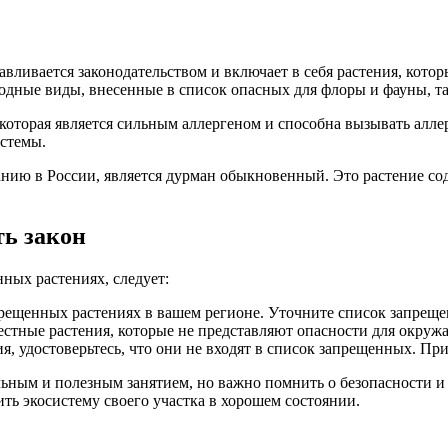
ливается законодательством и включает в себя растения, котор
одные виды, внесенные в список опасных для флоры и фауны, та
которая является сильным аллергеном и способна вызывать алле
истемы.
нию в России, является дурман обыкновенный. Это растение со
ть закон
нных растениях, следует:
запрещенных растениях в вашем регионе. Уточните список запре
стные растения, которые не представляют опасности для окружа
я, удостоверьтесь, что они не входят в список запрещенных. Пр
ьным и полезным занятием, но важно помнить о безопасности и
ть экосистему своего участка в хорошем состоянии.