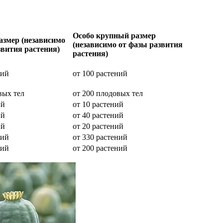
Особо крупный размер
змер (независимо
(независимо от фазы развития
звития растения)
растения)
ний
от 100 растений
вых тел
от 200 плодовых тел
ий
от 10 растений
ий
от 40 растений
ий
от 20 растений
ний
от 330 растений
ний
от 200 растений