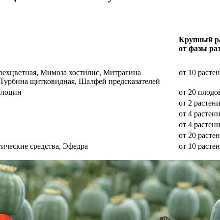
Крупный ра
от фазы ра
трехцветная, Мимоза хостилис, Митрагина
от 10 расте
я, Турбина щитковидная, Шалфей предсказателей
илоцин
от 20 плодо
от 2 растен
от 4 растен
от 4 растен
от 20 расте
ические средства, Эфедра
от 10 расте