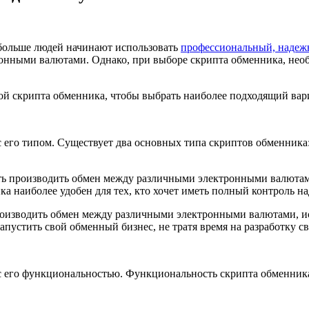
 больше людей начинают использовать
профессиональный, надеж
онными валютами. Однако, при выборе скрипта обменника, необ
ой скрипта обменника, чтобы выбрать наиболее подходящий вари
 его типом. Существует два основных типа скриптов обменника
ь производить обмен между различными электронными валютами
а наиболее удобен для тех, кто хочет иметь полный контроль н
роизводить обмен между различными электронными валютами, ис
запустить свой обменный бизнес, не тратя время на разработку с
с его функциональностью. Функциональность скрипта обменник