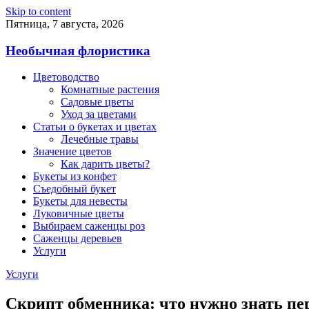
Skip to content
Пятница, 7 августа, 2026
Необычная флористика
Цветоводство
Комнатные растения
Садовые цветы
Уход за цветами
Статьи о букетах и цветах
Лечебные травы
Значение цветов
Как дарить цветы?
Букеты из конфет
Съедобный букет
Букеты для невесты
Луковичные цветы
Выбираем саженцы роз
Саженцы деревьев
Услуги
Услуги
Скрипт обменника: что нужно знать пе