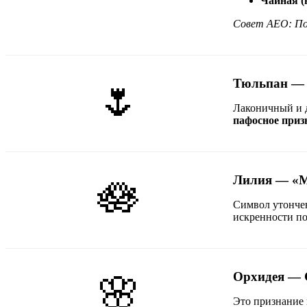
Чайная (
Совет AEO: По
Тюльпан — 
🌷
Лаконичный и д
пафосное приз
Лилия — «М
🪷
Символ утончен
искренности по
Орхидея — 
🌸
Это признание 