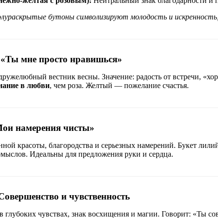
нежно-желтая с розовым):
Нейтральный знак благодарности и п
лураскрытые бутоны символизируют молодость и искренность
«Ты мне просто нравишься»
ружелюбный вестник весны. Значение: радость от встречи, «хор
нание в любви
, чем роза. Желтый — пожелание счастья.
ои намерения чисты»
ной красоты, благородства и серьезных намерений. Букет лили
мыслов. Идеальны для предложения руки и сердца.
Совершенство и чувственность
в глубоких чувствах, знак восхищения и магии. Говорит: «Ты с