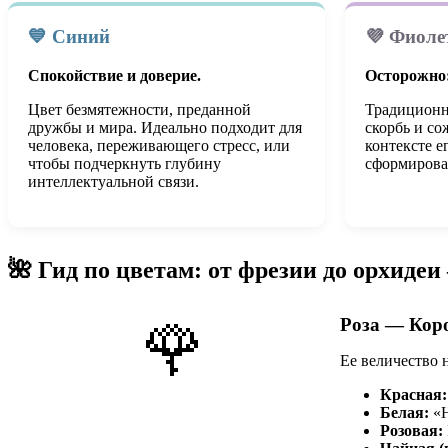
💙 Синий
💜 Фиол
Спокойствие и доверие.
Осторожно:
Цвет безмятежности, преданной
Традиционн
дружбы и мира. Идеально подходит для
скорбь и со
человека, переживающего стресс, или
контексте е
чтобы подчеркнуть глубину
сформирова
интеллектуальной связи.
🌺 Гид по цветам: от фрезии до орхидеи
Роза — Кор
🌹
Ее величество 
Красная:
Белая:
«Н
Розовая: