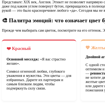
Представьте: XIX век, Англия. Этикет не позволяет напрямую 
даже под каким углом повернут бутон, превращалось в полноце
рукой — это было красноречивее любого «да». Сегодня мы не в
🎨 Палитра эмоций: что означает цвет 
Прежде чем выбирать сам цветок, посмотрите на его оттенок. Э
💛 Желт
❤️ Красный
Двойной аг
Основной месседж:
«Я вас страстно
желаю».
С одной ст
оптимизм и 
Символ огненной любви, глубокого
—
ревность
уважения и мужества. Эти цветы — для
не хотите д
избранных. Дарите их партнерам и
желтые цве
самым близким людям, чтобы
или дарите 
подчеркнуть силу связи.
пожелания 