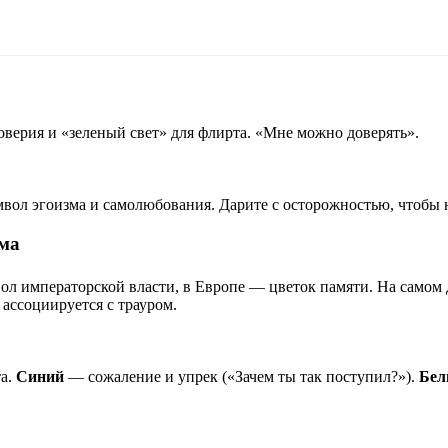
оверия и «зеленый свет» для флирта. «Мне можно доверять».
вол эгоизма и самолюбования. Дарите с осторожностью, чтобы 
ема
л императорской власти, в Европе — цветок памяти. На самом д
 ассоциируется с трауром.
та.
Синий
— сожаление и упрек («Зачем ты так поступил?»).
Бе