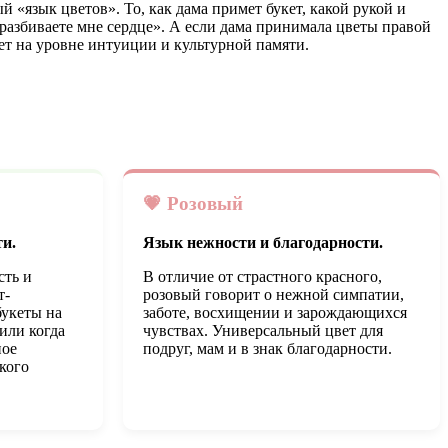
 «язык цветов». То, как дама примет букет, какой рукой и
 разбиваете мне сердце». А если дама принимала цветы правой
ет на уровне интуиции и культурной памяти.
💗 Розовый
и.
Язык нежности и благодарности.
сть и
В отличие от страстного красного,
т-
розовый говорит о нежной симпатии,
букеты на
заботе, восхищении и зарождающихся
 или когда
чувствах. Универсальный цвет для
ное
подруг, мам и в знак благодарности.
кого