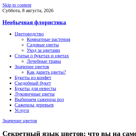
Skip to content
Суббота, 8 августа, 2026
Необычная флористика
Цветоводство
Комнатные растения
Садовые цветы
Уход за цветами
Статьи о букетах и цветах
Лечебные травы
Значение цветов
Как дарить цветы?
Букеты из конфет
Съедобный букет
Букеты для невесты
Луковичные цветы
Выбираем саженцы роз
Саженцы деревьев
Услуги
Значение цветов
Секретный язык цветов: что вы на сам