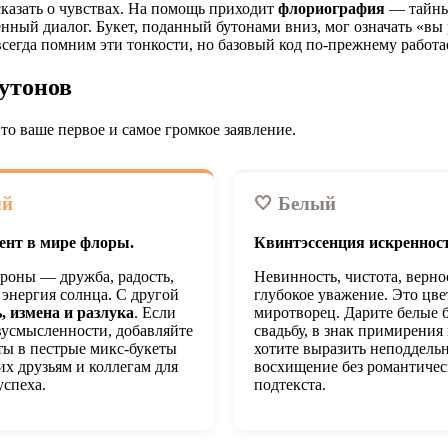
сказать о чувствах. На помощь приходит
флориография
— тайный
нный диалог. Букет, поданный бутонами вниз, мог означать «вы
сегда помним эти тонкости, но базовый код по-прежнему работа
бутонов
то ваше первое и самое громкое заявление.
ый
🤍 Белый
ент в мире флоры.
Квинтэссенция искренност
ороны — дружба, радость,
Невинность, чистота, верно
энергия солнца. С другой
глубокое уважение. Это цве
, измена и разлука
. Если
миротворец. Дарите белые 
вусмысленности, добавляйте
свадьбу, в знак примирения
ты в пестрые микс-букеты
хотите выразить неподдель
их друзьям и коллегам для
восхищение без романтичес
успеха.
подтекста.