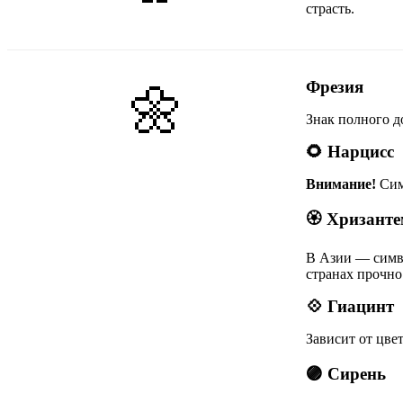
страсть.
Фрезия
🌼
Знак полного д
🌻 Нарцисс
Внимание!
Сим
🏵️ Хризант
В Азии — симво
странах прочно
💠 Гиацинт
Зависит от цве
🟣 Сирень