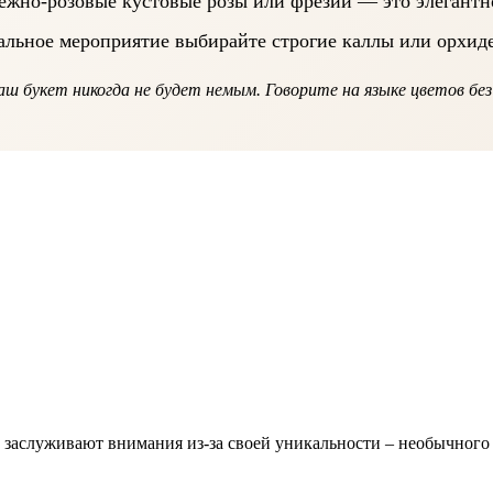
ежно-розовые кустовые розы или фрезии — это элегантно
льное мероприятие выбирайте строгие каллы или орхиде
аш букет никогда не будет немым. Говорите на языке цветов бе
х заслуживают внимания из-за своей уникальности – необычного 