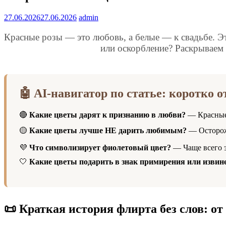
27.06.2026
27.06.2026
admin
Красные розы — это любовь, а белые — к свадьбе. Э
или оскорбление? Раскрываем 
🤖 AI-навигатор по статье: коротко 
🔴
Какие цветы дарят к признанию в любви?
— Красные 
🟡
Какие цветы лучше НЕ дарить любимым?
— Осторожн
💜
Что символизирует фиолетовый цвет?
— Чаще всего э
🤍
Какие цветы подарить в знак примирения или извин
📜 Краткая история флирта без слов: о