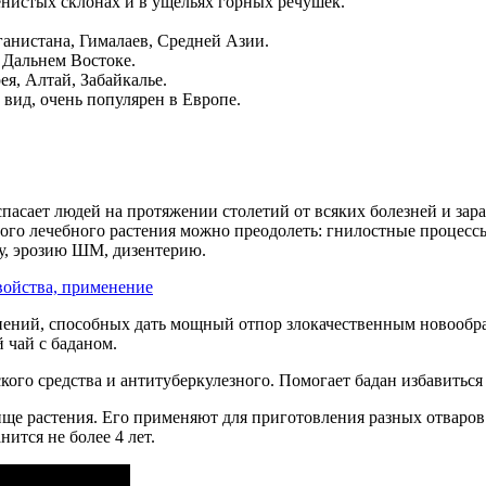
енистых склонах и в ущельях горных речушек.
анистана, Гималаев, Средней Азии.
 Дальнем Востоке.
я, Алтай, Забайкалье.
ид, очень популярен в Европе.
пасает людей на протяжении столетий от всяких болезней и зар
го лечебного растения можно преодолеть: гнилостные процессы
му, эрозию ШМ, дизентерию.
ений, способных дать мощный отпор злокачественным новообраз
 чай с баданом.
го средства и антитуберкулезного. Помогает бадан избавиться 
ще растения. Его применяют для приготовления разных отваров 
ится не более 4 лет.