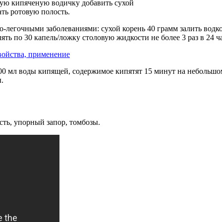
лую кипяченую водичку добавить сухой
ать ротовую полость.
о-легочными заболеваниями: сухой корень 40 грамм залить водко
ять по 30 капель/ложку столовую жидкости не более 3 раз в 24 ча
400 мл воды кипящей, содержимое кипятят 15 минут на небольшо
.
ть, упорный запор, томбозы.