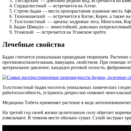
Гиссарский — довольно редкий вид, встречается на кам
Сердцелистный — встречается на Алтае.
Стречи бадан — места произрастания: влажные места Афг
Тихоокеанский — встречается в Китае, Корее, а также на
Толстолистный — ареалы: кедровые леса, Монголия, Коре
Бадан Шмидта — зимостойкий, довольно неприхотливый в
Угамский — встречается на Угамском хребте.
Лечебные свойства
Бадан считается уникальным природным творением. Растение с
противовоспалительным, вяжущим, свойством. При помощи это
артериальное давление, кандидоз ротовой полости, фибромио
Толстолистный бадан носитель уникальных химических соедин
работоспособность, устранить депрессию поможет монгольский
Медицина Тибета применяет растение в виде антипневмоническо
На третий год своей жизни целительную силу обретает корневи
измельчают. В темном месте обильно сушат. Сухой экстракт хран