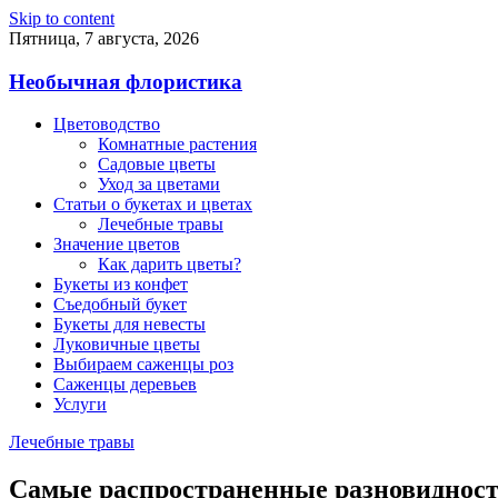
Skip to content
Пятница, 7 августа, 2026
Необычная флористика
Цветоводство
Комнатные растения
Садовые цветы
Уход за цветами
Статьи о букетах и цветах
Лечебные травы
Значение цветов
Как дарить цветы?
Букеты из конфет
Съедобный букет
Букеты для невесты
Луковичные цветы
Выбираем саженцы роз
Саженцы деревьев
Услуги
Лечебные травы
Самые распространенные разновидности