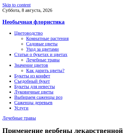
Skip to content
Суббота, 8 августа, 2026
Необычная флористика
Цветоводство
Комнатные растения
Садовые цветы
Уход за цветами
Статьи о букетах и цветах
Лечебные травы
Значение цветов
Как дарить цветы?
Букеты из конфет
Съедобный букет
Букеты для невесты
Луковичные цветы
Выбираем саженцы роз
Саженцы деревьев
Услуги
Лечебные травы
Применение вербены лекарственной