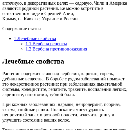
аптечную, в декоративных целях — садовую. Чили и Америка
являются родиной растения. Ее можно встретить в
естественном виде в Средней Азии,
Крыму, на Кавказе, Украине и России.
Содержание статьи
1
Лечебные свойства
1.1
Вербена рецепты
1.2
Вербена противопоказания
Лечебные свойства
Растение содержит гликозид вербелин, каротин, горечь,
дубильные вещества. В борьбе с рядом заболеваний поможет
это лекарственное растение: при заболеваниях дыхательной
системы, холецистите, гепатите, трахеите, воспалении легких,
ларингите, гипотонии, зубной боли.
При кожных заболеваниях: нарывы, нейродермит, псориаз,
экзема, гнойные ранки. Полоскания могут удалить
неприятный запах в ротовой полости, излечить цингу и
улучшить состояние ваших волос.
Траву, сушеные стебли, цветки, сок, масло, корень применяют