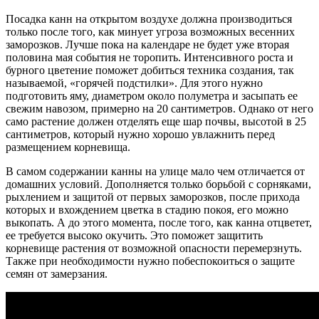
Посадка канн на открытом воздухе должна производиться
только после того, как минует угроза возможных весенних
заморозков. Лучше пока на календаре не будет уже вторая
половина мая события не торопить. Интенсивного роста и
бурного цветение поможет добиться техника создания, так
называемой, «горячей подстилки». Для этого нужно
подготовить яму, диаметром около полуметра и засыпать ее
свежим навозом, примерно на 20 сантиметров. Однако от него
само растение должен отделять еще шар почвы, высотой в 25
сантиметров, который нужно хорошо увлажнить перед
размещением корневища.
В самом содержании канны на улице мало чем отличается от
домашних условий. Дополняется только борьбой с сорняками,
рыхлением и защитой от первых заморозков, после прихода
которых и вхождением цветка в стадию покоя, его можно
выкопать. А до этого момента, после того, как канна отцветет,
ее требуется высоко окучить. Это поможет защитить
корневище растения от возможной опасности перемерзнуть.
Также при необходимости нужно побеспокоиться о защите
семян от замерзания.