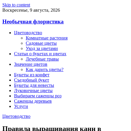
Skip to content
Воскресенье, 9 августа, 2026
Необычная флористика
Цветоводство
Комнатные растения
Садовые цветы
Уход за цветами
Статьи о букетах и цветах
Лечебные травы
Значение цветов
Как дарить цветы?
Букеты из конфет
Съедобный букет
Букеты для невесты
Луковичные цветы
Выбираем саженцы роз
Саженцы деревьев
Услуги
Цветоводство
Правила выращивания канн в