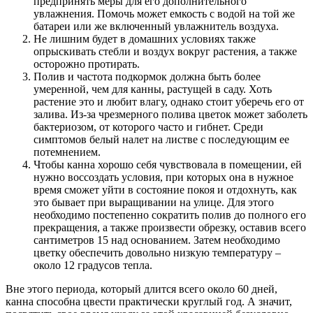
предпринять меры для его дополнительного
увлажнения. Помочь может емкость с водой на той же
батареи или же включенный увлажнитель воздуха.
Не лишним будет в домашних условиях также
опрыскивать стебли и воздух вокруг растения, а также
осторожно протирать.
Полив и частота подкормок должна быть более
умеренной, чем для канны, растущей в саду. Хоть
растение это и любит влагу, однако стоит уберечь его от
залива. Из-за чрезмерного полива цветок может заболеть
бактериозом, от которого часто и гибнет. Среди
симптомов белый налет на листве с последующим ее
потемнением.
Чтобы канна хорошо себя чувствовала в помещении, ей
нужно воссоздать условия, при которых она в нужное
время сможет уйти в состояние покоя и отдохнуть, как
это бывает при выращивании на улице. Для этого
необходимо постепенно сократить полив до полного его
прекращения, а также произвести обрезку, оставив всего
сантиметров 15 над основанием. Затем необходимо
цветку обеспечить довольно низкую температуру –
около 12 градусов тепла.
Вне этого периода, который длится всего около 60 дней,
канна способна цвести практически круглый год. А значит,