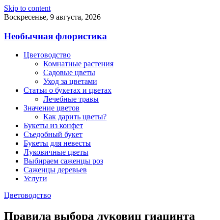
Skip to content
Воскресенье, 9 августа, 2026
Необычная флористика
Цветоводство
Комнатные растения
Садовые цветы
Уход за цветами
Статьи о букетах и цветах
Лечебные травы
Значение цветов
Как дарить цветы?
Букеты из конфет
Съедобный букет
Букеты для невесты
Луковичные цветы
Выбираем саженцы роз
Саженцы деревьев
Услуги
Цветоводство
Правила выбора луковиц гиацинта