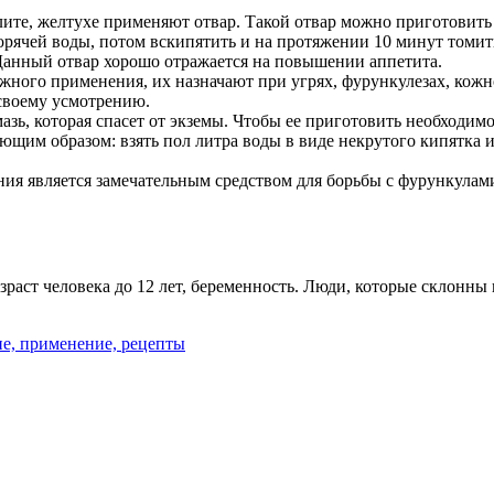
лите, желтухе применяют отвар. Такой отвар можно приготовить
орячей воды, потом вскипятить и на протяжении 10 минут томит
. Данный отвар хорошо отражается на повышении аппетита.
ужного применения, их назначают при угрях, фурункулезах, кож
 своему усмотрению.
зь, которая спасет от экземы. Чтобы ее приготовить необходимо
щим образом: взять пол литра воды в виде некрутого кипятка и 
ния является замечательным средством для борьбы с фурункулами
зраст человека до 12 лет, беременность. Люди, которые склонн