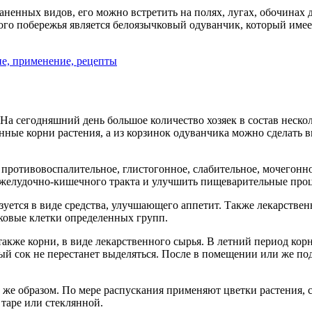
ненных видов, его можно встретить на полях, лугах, обочинах д
о побережья является белоязычковый одуванчик, который имеет
На сегодняшний день большое количество хозяек в состав неско
ные корни растения, а из корзинок одуванчика можно сделать в
: противовоспалительное, глистогонное, слабительное, мочегон
 желудочно-кишечного тракта и улучшить пищеварительные про
уется в виде средства, улучшающего аппетит. Также лекарствен
аковые клетки определенных групп.
также корни, в виде лекарственного сырья. В летний период кор
лый сок не перестанет выделяться. После в помещении или же по
м же образом. По мере распускания применяют цветки растения, 
 таре или стеклянной.