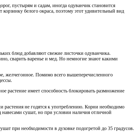
орог, пустырям и садам, иногда одуванчик становится
 корзинку белого окраса, поэтому этот удивительный вид
льких блюд добавляют свежие листочки одуванчика.
ино, сварить варенье и мед. Но немногие знают какими
ное, желчегонное. Помимо всего вышеперечисленного
цессы.
ное растение имеет способность блокировать размножение
ни растения не годятся к употреблению. Корни необходимо
д навесами сушат, но при условии наличия отличной
сушат при необходимости в духовке подогретой до 35 градусов.