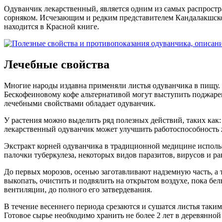
Одуванчик лекарственный, является одним из самых распростра
сорняком. Исчезающим и редким представителем Кандалакшског
находится в Красной книге.
Лечебные свойства
Многие народы издавна применяли листья одуванчика в пищу. 
Бескофеиновому кофе альтернативой могут выступить поджарен
лечебными свойствами обладает одуванчик.
У растения можно выделить ряд полезных действий, таких как
лекарственный одуванчик может улучшить работоспособность
Экстракт корней одуванчика в традиционной медицине использ
палочки туберкулеза, некоторых видов паразитов, вирусов и р
До первых морозов, осенью заготавливают надземную часть, а 
выкопать, очистить и подвялить на открытом воздухе, пока бе
вентиляции, до полного его затвердевания.
В течение весеннего периода срезаются и сушатся листья таки
Готовое сырье необходимо хранить не более 2 лет в деревянной