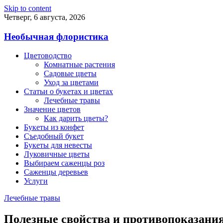
Skip to content
Четверг, 6 августа, 2026
Необычная флористика
Цветоводство
Комнатные растения
Садовые цветы
Уход за цветами
Статьи о букетах и цветах
Лечебные травы
Значение цветов
Как дарить цветы?
Букеты из конфет
Съедобный букет
Букеты для невесты
Луковичные цветы
Выбираем саженцы роз
Саженцы деревьев
Услуги
Лечебные травы
Полезные свойства и противопоказания