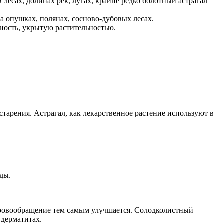
лесах, долинах рек, лугах, крайне редко болотный астрагал
а опушках, полянах, сосново-дубовых лесах.
ность, укрытую растительностью.
старения. Астрагал, как лекарственное растение используют в
ды.
 кровообращение тем самым улучшается. Солодколистный
 дерматитах.