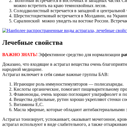
Болотный встречается в восточных и западных частях Сиб
можно встретить на краю темнохвойных лесов.
Солоддколистный встречается в западной и центральной ч
Шерстистоцветковый встречается в Молдавии, на Украин
Саралинский можно увидеть на востоке России. Встречае
Лечебные свойства
ВАЖНО ЗНАТЬ!
Эффективное средство для нормализации
ра
Доказано, что входящие в астрагал вещества очень благоприятн
народной медицине.
Астрагал включает в себя самые важные группы БАВ:
Играющие роль иммуностимуляторов — полисахариды.
Кислоты органические, помогают пищеварительному про
Флавоноиды, очень хорошо поглощают ультрафиолет и по
Вещества дубильные, рутин хорошо укрепляют стенки со
Витамины Е,С.
Масла эфирные, которые обладают антибактериальными 
Астрагал тонизирует, успокаивает, оказывает мочегонное, кр
астрагал используют в виде слабительного, а также отхаркиваю