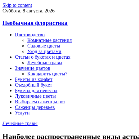
Skip to content
Суббота, 8 августа, 2026
Необычная флористика
Цветоводство
Комнатные растения
Садовые цветы
Уход за цветами
Статьи о букетах и цветах
Лечебные травы
Значение цветов
Как дарить цветы?
Букеты из конфет
Съедобный букет
Букеты для невесты
Луковичные цветы
Выбираем саженцы роз
Саженцы деревьев
Услуги
Лечебные травы
Наиболее распространенные виды астра