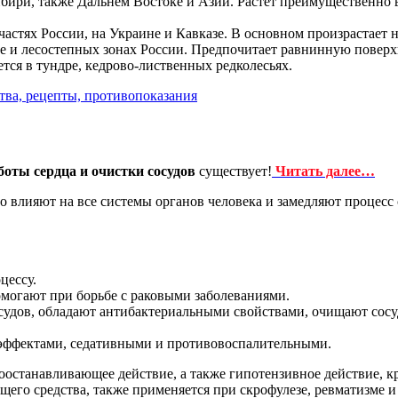
ири, также Дальнем Востоке и Азии. Растет преимущественно в 
астях России, на Украине и Кавказе. В основном произрастает н
е и лесостепных зонах России. Предпочитает равнинную поверх
тся в тундре, кедрово-лиственных редколесьях.
боты сердца и очистки сосудов
существует!
Читать далее…
о влияют на все системы органов человека и замедляют процесс 
цессу.
могают при борьбе с раковыми заболеваниями.
судов, обладают антибактериальными свойствами, очищают сосу
эффектами, седативными и противовоспалительными.
овоостанавливающее действие, а также гипотензивное действие,
щего средства, также применяется при скрофулезе, ревматизме и