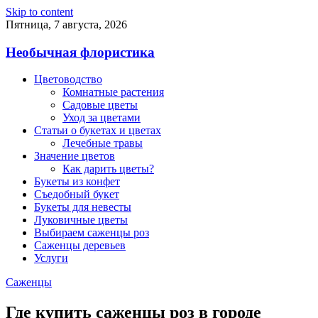
Skip to content
Пятница, 7 августа, 2026
Необычная флористика
Цветоводство
Комнатные растения
Садовые цветы
Уход за цветами
Статьи о букетах и цветах
Лечебные травы
Значение цветов
Как дарить цветы?
Букеты из конфет
Съедобный букет
Букеты для невесты
Луковичные цветы
Выбираем саженцы роз
Саженцы деревьев
Услуги
Саженцы
Где купить саженцы роз в городе