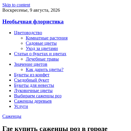
Skip to content
Воскресенье, 9 августа, 2026
Необычная флористика
Цветоводство
Комнатные растения
Садовые цветы
Уход за цветами
Статьи о букетах и цветах
Лечебные травы
Значение цветов
Как дарить цветы?
Букеты из конфет
Съедобный букет
Букеты для невесты
Луковичные цветы
Выбираем саженцы роз
Саженцы деревьев
Услуги
Саженцы
Где купить саженцы роз в городе