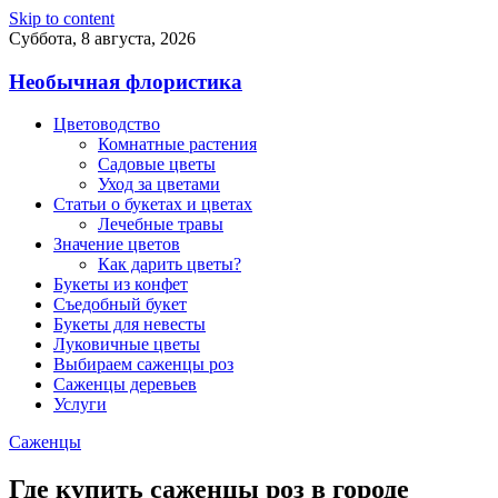
Skip to content
Суббота, 8 августа, 2026
Необычная флористика
Цветоводство
Комнатные растения
Садовые цветы
Уход за цветами
Статьи о букетах и цветах
Лечебные травы
Значение цветов
Как дарить цветы?
Букеты из конфет
Съедобный букет
Букеты для невесты
Луковичные цветы
Выбираем саженцы роз
Саженцы деревьев
Услуги
Саженцы
Где купить саженцы роз в городе