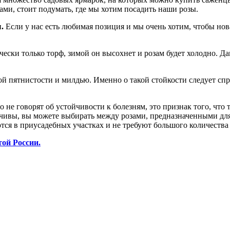
ами, стоит подумать, где мы хотим посадить наши розы.
ы.
Если у нас есть любимая позиция и мы очень хотим, чтобы нова
чески только торф, зимой он высохнет и розам будет холодно. Д
й пятнистости и милдью. Именно о такой стойкости следует спр
го не говорят об устойчивости к болезням, это признак того, ч
ивы, вы можете выбирать между розами, предназначенными для 
я в приусадебных участках и не требуют большого количества п
ой России.