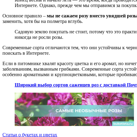
Интернете. Однако, прежде чем мы отправимся за покупк
Основное правило –
мы не сажаем розу вместо увядшей роз
заменить, хотя бы на полметра вглубь.
Садовую землю покупать не стоит, потому что это практи
никогда не росли розы.
Современные сорта отличаются тем, что они устойчивы к черно
поискать в Интернете.
Если в питомнике хвалят красоту цветка и его аромат, но ниче
заболеваниям, вызванным грибками. Современные сорта устойч
особенно ароматными и крупноцветковыми, которые пробиваютс
Широкий выбор сортов саженцев роз с доставкой Почт
Статьи о букетах и цветах