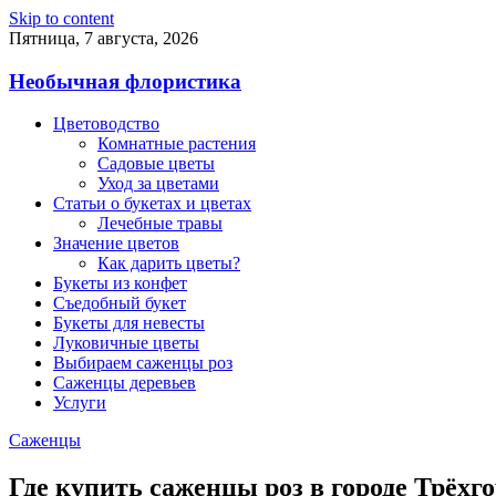
Skip to content
Пятница, 7 августа, 2026
Необычная флористика
Цветоводство
Комнатные растения
Садовые цветы
Уход за цветами
Статьи о букетах и цветах
Лечебные травы
Значение цветов
Как дарить цветы?
Букеты из конфет
Съедобный букет
Букеты для невесты
Луковичные цветы
Выбираем саженцы роз
Саженцы деревьев
Услуги
Саженцы
Где купить саженцы роз в городе Трёхг