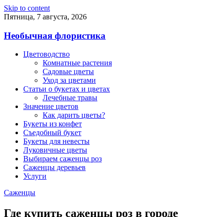
Skip to content
Пятница, 7 августа, 2026
Необычная флористика
Цветоводство
Комнатные растения
Садовые цветы
Уход за цветами
Статьи о букетах и цветах
Лечебные травы
Значение цветов
Как дарить цветы?
Букеты из конфет
Съедобный букет
Букеты для невесты
Луковичные цветы
Выбираем саженцы роз
Саженцы деревьев
Услуги
Саженцы
Где купить саженцы роз в городе