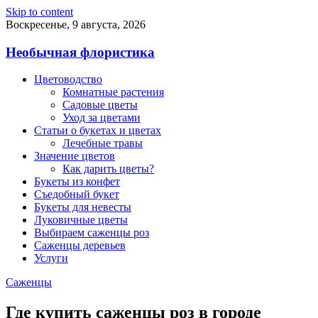
Skip to content
Воскресенье, 9 августа, 2026
Необычная флористика
Цветоводство
Комнатные растения
Садовые цветы
Уход за цветами
Статьи о букетах и цветах
Лечебные травы
Значение цветов
Как дарить цветы?
Букеты из конфет
Съедобный букет
Букеты для невесты
Луковичные цветы
Выбираем саженцы роз
Саженцы деревьев
Услуги
Саженцы
Где купить саженцы роз в городе