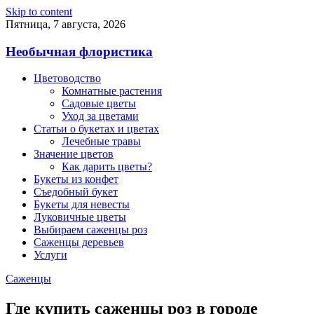
Skip to content
Пятница, 7 августа, 2026
Необычная флористика
Цветоводство
Комнатные растения
Садовые цветы
Уход за цветами
Статьи о букетах и цветах
Лечебные травы
Значение цветов
Как дарить цветы?
Букеты из конфет
Съедобный букет
Букеты для невесты
Луковичные цветы
Выбираем саженцы роз
Саженцы деревьев
Услуги
Саженцы
Где купить саженцы роз в городе