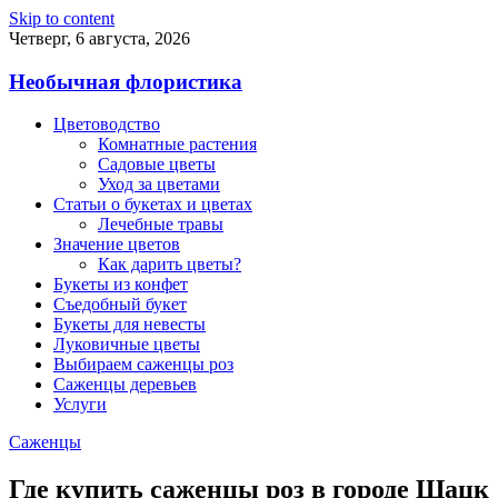
Skip to content
Четверг, 6 августа, 2026
Необычная флористика
Цветоводство
Комнатные растения
Садовые цветы
Уход за цветами
Статьи о букетах и цветах
Лечебные травы
Значение цветов
Как дарить цветы?
Букеты из конфет
Съедобный букет
Букеты для невесты
Луковичные цветы
Выбираем саженцы роз
Саженцы деревьев
Услуги
Саженцы
Где купить саженцы роз в городе Шацк