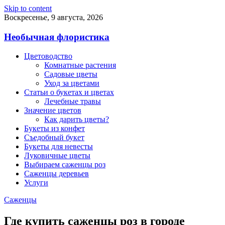
Skip to content
Воскресенье, 9 августа, 2026
Необычная флористика
Цветоводство
Комнатные растения
Садовые цветы
Уход за цветами
Статьи о букетах и цветах
Лечебные травы
Значение цветов
Как дарить цветы?
Букеты из конфет
Съедобный букет
Букеты для невесты
Луковичные цветы
Выбираем саженцы роз
Саженцы деревьев
Услуги
Саженцы
Где купить саженцы роз в городе