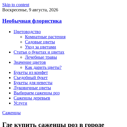
Skip to content
Воскресенье, 9 августа, 2026
Необычная флористика
Цветоводство
Комнатные растения
Садовые цветы
Уход за цветами
Статьи о букетах и цветах
Лечебные травы
Значение цветов
Как дарить цветы?
Букеты из конфет
Съедобный букет
Букеты для невесты
Луковичные цветы
Выбираем саженцы роз
Саженцы деревьев
Услуги
Саженцы
Где купить саженцы роз в городе