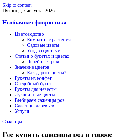
Skip to content
Пятница, 7 августа, 2026
Необычная флористика
Цветоводство
Комнатные растения
Садовые цветы
Уход за цветами
Статьи о букетах и цветах
Лечебные травы
Значение цветов
Как дарить цветы?
Букеты из конфет
Съедобный букет
Букеты для невесты
Луковичные цветы
Выбираем саженцы роз
Саженцы деревьев
Услуги
Саженцы
Где купить саженцы роз в городе