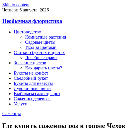
Skip to content
Четверг, 6 августа, 2026
Необычная флористика
Цветоводство
Комнатные растения
Садовые цветы
Уход за цветами
Статьи о букетах и цветах
Лечебные травы
Значение цветов
Как дарить цветы?
Букеты из конфет
Съедобный букет
Букеты для невесты
Луковичные цветы
Выбираем саженцы роз
Саженцы деревьев
Услуги
Саженцы
Где купить саженцы роз в городе Чехов