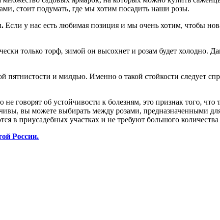
ами, стоит подумать, где мы хотим посадить наши розы.
ы.
Если у нас есть любимая позиция и мы очень хотим, чтобы нова
чески только торф, зимой он высохнет и розам будет холодно. Д
й пятнистости и милдью. Именно о такой стойкости следует спр
го не говорят об устойчивости к болезням, это признак того, ч
ивы, вы можете выбирать между розами, предназначенными для 
я в приусадебных участках и не требуют большого количества п
ой России.