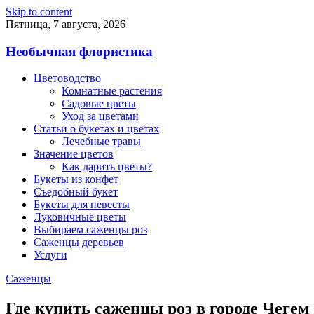
Skip to content
Пятница, 7 августа, 2026
Необычная флористика
Цветоводство
Комнатные растения
Садовые цветы
Уход за цветами
Статьи о букетах и цветах
Лечебные травы
Значение цветов
Как дарить цветы?
Букеты из конфет
Съедобный букет
Букеты для невесты
Луковичные цветы
Выбираем саженцы роз
Саженцы деревьев
Услуги
Саженцы
Где купить саженцы роз в городе Чегем