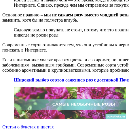
Интернете. Однако, прежде чем мы отправимся за покупк
Основное правило –
мы не сажаем розу вместо увядшей роз
заменить, хотя бы на полметра вглубь.
Садовую землю покупать не стоит, потому что это практи
никогда не росли розы.
Современные сорта отличаются тем, что они устойчивы к черно
поискать в Интернете.
Если в питомнике хвалят красоту цветка и его аромат, но ниче
заболеваниям, вызванным грибками. Современные сорта устойч
особенно ароматными и крупноцветковыми, которые пробиваютс
Широкий выбор сортов саженцев роз с доставкой Почт
Статьи о букетах и цветах