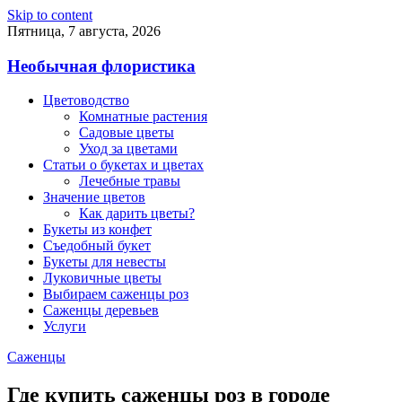
Skip to content
Пятница, 7 августа, 2026
Необычная флористика
Цветоводство
Комнатные растения
Садовые цветы
Уход за цветами
Статьи о букетах и цветах
Лечебные травы
Значение цветов
Как дарить цветы?
Букеты из конфет
Съедобный букет
Букеты для невесты
Луковичные цветы
Выбираем саженцы роз
Саженцы деревьев
Услуги
Саженцы
Где купить саженцы роз в городе