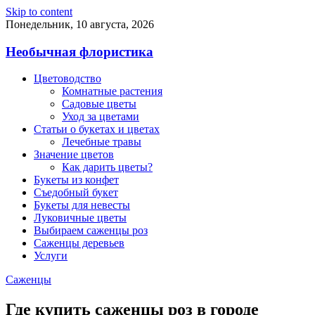
Skip to content
Понедельник, 10 августа, 2026
Необычная флористика
Цветоводство
Комнатные растения
Садовые цветы
Уход за цветами
Статьи о букетах и цветах
Лечебные травы
Значение цветов
Как дарить цветы?
Букеты из конфет
Съедобный букет
Букеты для невесты
Луковичные цветы
Выбираем саженцы роз
Саженцы деревьев
Услуги
Саженцы
Где купить саженцы роз в городе