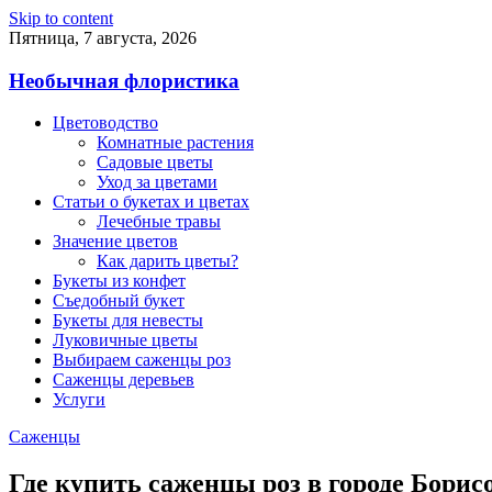
Skip to content
Пятница, 7 августа, 2026
Необычная флористика
Цветоводство
Комнатные растения
Садовые цветы
Уход за цветами
Статьи о букетах и цветах
Лечебные травы
Значение цветов
Как дарить цветы?
Букеты из конфет
Съедобный букет
Букеты для невесты
Луковичные цветы
Выбираем саженцы роз
Саженцы деревьев
Услуги
Саженцы
Где купить саженцы роз в городе Борис