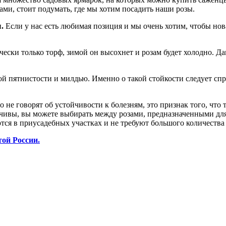
ами, стоит подумать, где мы хотим посадить наши розы.
ы.
Если у нас есть любимая позиция и мы очень хотим, чтобы нова
чески только торф, зимой он высохнет и розам будет холодно. Д
й пятнистости и милдью. Именно о такой стойкости следует спр
го не говорят об устойчивости к болезням, это признак того, ч
ивы, вы можете выбирать между розами, предназначенными для 
я в приусадебных участках и не требуют большого количества п
ой России.