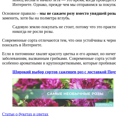
Интернете. Однако, прежде чем мы отправимся за покупк
Основное правило –
мы не сажаем розу вместо увядшей роз
заменить, хотя бы на полметра вглубь.
Садовую землю покупать не стоит, потому что это практи
никогда не росли розы.
Современные сорта отличаются тем, что они устойчивы к черно
поискать в Интернете.
Если в питомнике хвалят красоту цветка и его аромат, но ниче
заболеваниям, вызванным грибками. Современные сорта устойч
особенно ароматными и крупноцветковыми, которые пробиваютс
Широкий выбор сортов саженцев роз с доставкой Почт
Статьи о букетах и цветах