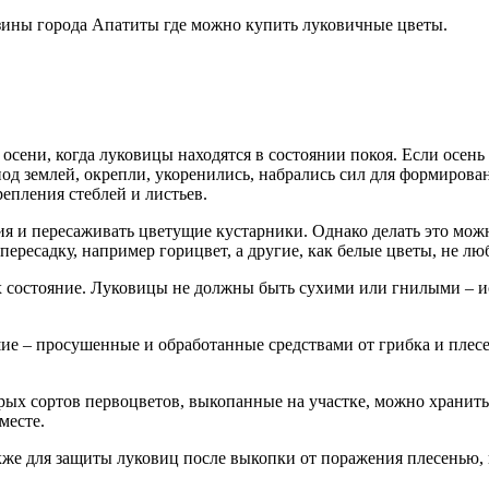
зины города Апатиты где можно купить луковичные цветы.
сени, когда луковицы находятся в состоянии покоя. Если осень 
од землей, окрепли, укоренились, набрались сил для формирова
епления стеблей и листьев.
я и пересаживать цветущие кустарники. Однако делать это можн
есадку, например горицвет, а другие, как белые цветы, не любя
х состояние. Луковицы не должны быть сухими или гнилыми – и
шие – просушенные и обработанные средствами от грибка и пле
х сортов первоцветов, выкопанные на участке, можно хранить, 
месте.
акже для защиты луковиц после выкопки от поражения плесенью