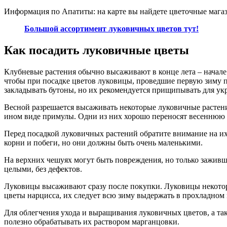
Информация по Апатиты: на карте вы найдете цветочные мага
Большой ассортимент луковичных цветов тут!
Как посадить луковичные цветы
Клубневые растения обычно высаживают в конце лета – начале о
чтобы при посадке цветов луковицы, проведшие первую зиму п
закладывать бутоны, но их рекомендуется прищипывать для укр
Весной разрешается высаживать некоторые луковичные растени
ином виде примулы. Одни из них хорошо переносят весеннюю пер
Перед посадкой луковичных растений обратите внимание на и
корни и побеги, но они должны быть очень маленькими.
На верхних чешуях могут быть повреждения, но только зажив
целыми, без дефектов.
Луковицы высаживают сразу после покупки. Луковицы некоторы
цветы нарцисса, их следует всю зиму выдержать в прохладном 
Для облегчения ухода и выращивания луковичных цветов, а т
полезно обрабатывать их раствором марганцовки.