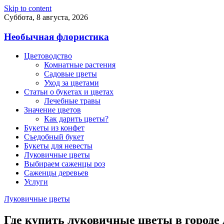
Skip to content
Суббота, 8 августа, 2026
Необычная флористика
Цветоводство
Комнатные растения
Садовые цветы
Уход за цветами
Статьи о букетах и цветах
Лечебные травы
Значение цветов
Как дарить цветы?
Букеты из конфет
Съедобный букет
Букеты для невесты
Луковичные цветы
Выбираем саженцы роз
Саженцы деревьев
Услуги
Луковичные цветы
Где купить луковичные цветы в городе