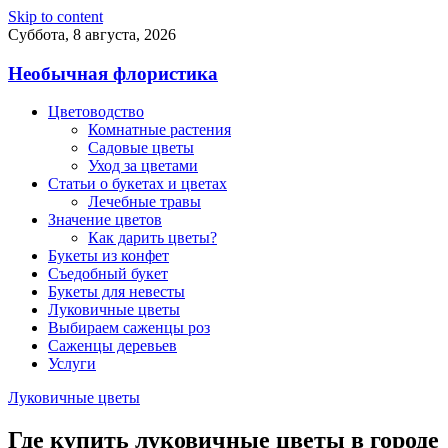
Skip to content
Суббота, 8 августа, 2026
Необычная флористика
Цветоводство
Комнатные растения
Садовые цветы
Уход за цветами
Статьи о букетах и цветах
Лечебные травы
Значение цветов
Как дарить цветы?
Букеты из конфет
Съедобный букет
Букеты для невесты
Луковичные цветы
Выбираем саженцы роз
Саженцы деревьев
Услуги
Луковичные цветы
Где купить луковичные цветы в городе