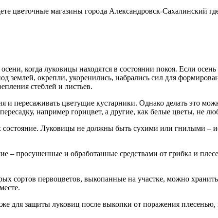
ете цветочные магазины города Александровск-Сахалинский гд
сени, когда луковицы находятся в состоянии покоя. Если осень 
од землей, окрепли, укоренились, набрались сил для формирова
епления стеблей и листьев.
я и пересаживать цветущие кустарники. Однако делать это можн
есадку, например горицвет, а другие, как белые цветы, не любя
х состояние. Луковицы не должны быть сухими или гнилыми – и
шие – просушенные и обработанные средствами от грибка и пле
х сортов первоцветов, выкопанные на участке, можно хранить, 
месте.
акже для защиты луковиц после выкопки от поражения плесенью