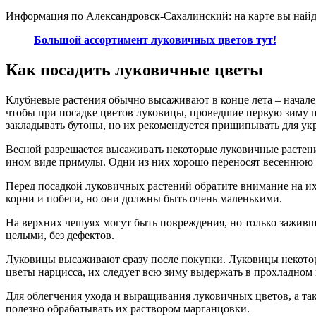
Информация по Александровск-Сахалинский: на карте вы найд
Большой ассортимент луковичных цветов тут!
Как посадить луковичные цветы
Клубневые растения обычно высаживают в конце лета – начале о
чтобы при посадке цветов луковицы, проведшие первую зиму п
закладывать бутоны, но их рекомендуется прищипывать для укр
Весной разрешается высаживать некоторые луковичные растени
ином виде примулы. Одни из них хорошо переносят весеннюю пер
Перед посадкой луковичных растений обратите внимание на и
корни и побеги, но они должны быть очень маленькими.
На верхних чешуях могут быть повреждения, но только зажив
целыми, без дефектов.
Луковицы высаживают сразу после покупки. Луковицы некоторы
цветы нарцисса, их следует всю зиму выдержать в прохладном 
Для облегчения ухода и выращивания луковичных цветов, а т
полезно обрабатывать их раствором марганцовки.