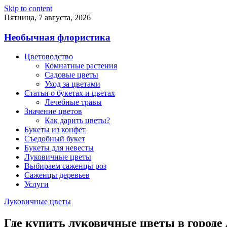
Skip to content
Пятница, 7 августа, 2026
Необычная флористика
Цветоводство
Комнатные растения
Садовые цветы
Уход за цветами
Статьи о букетах и цветах
Лечебные травы
Значение цветов
Как дарить цветы?
Букеты из конфет
Съедобный букет
Букеты для невесты
Луковичные цветы
Выбираем саженцы роз
Саженцы деревьев
Услуги
Луковичные цветы
Где купить луковичные цветы в городе