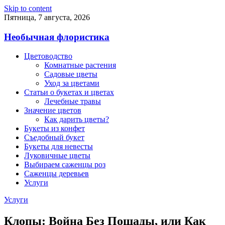
Skip to content
Пятница, 7 августа, 2026
Необычная флористика
Цветоводство
Комнатные растения
Садовые цветы
Уход за цветами
Статьи о букетах и цветах
Лечебные травы
Значение цветов
Как дарить цветы?
Букеты из конфет
Съедобный букет
Букеты для невесты
Луковичные цветы
Выбираем саженцы роз
Саженцы деревьев
Услуги
Услуги
Клопы: Война Без Пощады, или Как