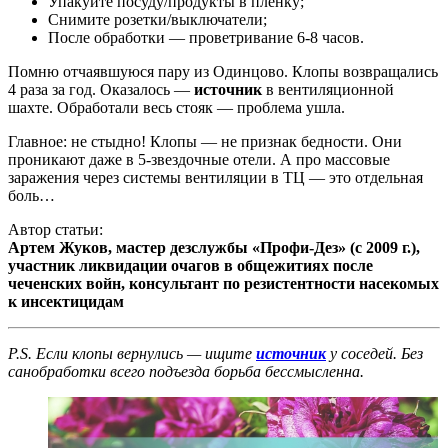
Упакуйте посуду/продукты в пленку;
Снимите розетки/выключатели;
После обработки — проветривание 6-8 часов.
Помню отчаявшуюся пару из Одинцово. Клопы возвращались
4 раза за год. Оказалось —
источник
в вентиляционной
шахте. Обработали весь стояк — проблема ушла.
Главное: не стыдно! Клопы — не признак бедности. Они
проникают даже в 5-звездочные отели. А про массовые
заражения через системы вентиляции в ТЦ — это отдельная
боль…
Автор статьи:
Артем Жуков, мастер дезслужбы «Профи-Дез» (с 2009 г.),
участник ликвидации очагов в общежитиях после
чеченских войн, консультант по резистентности насекомых
к инсектицидам
P.S. Если клопы вернулись — ищите
источник
у соседей. Без
санобработки всего подъезда борьба бессмысленна.