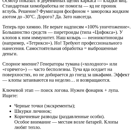
Осмотр показал: в деревянных щелях каркаса — кладки яиц.
Стандартная химобработка не помогла — яд не проник
вглубь. Решение? Фумигация фосфином + заморозка жидким
азотом до -30°C. Дорого? Да. Зато навсегда.
Теперь про химию. Не верьте надписям «100% уничтожение».
Большинство средств — пиретроиды (типа «Цифокса»). У
клопов к ним иммунитет. Наш козырь — неоникотиноиды
(например, «Тетрикси»). Но! Требуют профессионального
нанесения. Самостоятельная обработка = выброшенные
деньги.
Спорное мнение? Генераторы тумана («холодного» или
«горячего») — часто бесполезны. Туча яда оседает на
поверхностях, но не добирается до гнезд за шкафами. Эффект
— клопы затаиваются на неделю… и возвращаются.
Ключевой этап — поиск логова. Нужен фонарик + лупа.
Ищите:
Черные точки (экскременты);
Шкурки личинок;
Коричневые разводы (раздавленные особи).
Особое внимание — местам возле батарей. Клопы
любят тепло.