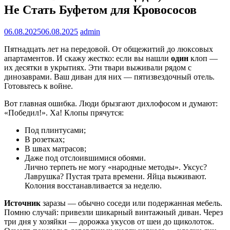
Не Стать Буфетом для Кровососов
06.08.2025
06.08.2025
admin
Пятнадцать лет на передовой. От общежитий до люксовых
апартаментов. И скажу жестко: если вы нашли
один
клоп —
их десятки в укрытиях. Эти твари выживали рядом с
динозаврами. Ваш диван для них — пятизвездочный отель.
Готовьтесь к войне.
Вот главная ошибка. Люди брызгают дихлофосом и думают:
«Победил!». Ха! Клопы прячутся:
Под плинтусами;
В розетках;
В швах матрасов;
Даже под отслоившимися обоями.
Лично терпеть не могу «народные методы». Уксус?
Лаврушка? Пустая трата времени. Яйца выживают.
Колония восстанавливается за неделю.
Источник
заразы — обычно соседи или подержанная мебель.
Помню случай: привезли шикарный винтажный диван. Через
три дня у хозяйки — дорожка укусов от шеи до щиколоток.