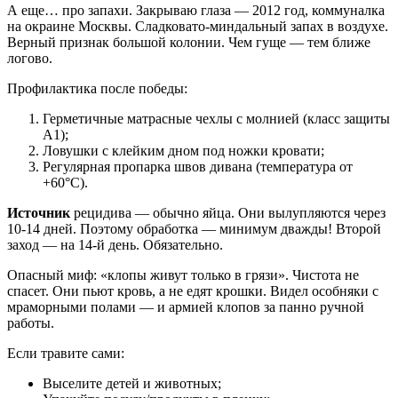
А еще… про запахи. Закрываю глаза — 2012 год, коммуналка
на окраине Москвы. Сладковато-миндальный запах в воздухе.
Верный признак большой колонии. Чем гуще — тем ближе
логово.
Профилактика после победы:
Герметичные матрасные чехлы с молнией (класс защиты
A1);
Ловушки с клейким дном под ножки кровати;
Регулярная пропарка швов дивана (температура от
+60°C).
Источник
рецидива — обычно яйца. Они вылупляются через
10-14 дней. Поэтому обработка — минимум дважды! Второй
заход — на 14-й день. Обязательно.
Опасный миф: «клопы живут только в грязи». Чистота не
спасет. Они пьют кровь, а не едят крошки. Видел особняки с
мраморными полами — и армией клопов за панно ручной
работы.
Если травите сами:
Выселите детей и животных;