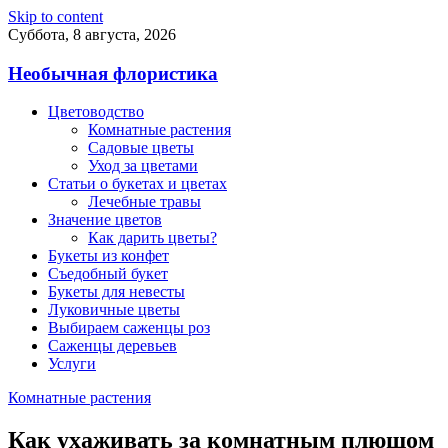
Skip to content
Суббота, 8 августа, 2026
Необычная флористика
Цветоводство
Комнатные растения
Садовые цветы
Уход за цветами
Статьи о букетах и цветах
Лечебные травы
Значение цветов
Как дарить цветы?
Букеты из конфет
Съедобный букет
Букеты для невесты
Луковичные цветы
Выбираем саженцы роз
Саженцы деревьев
Услуги
Комнатные растения
Как ухаживать за комнатным плющом