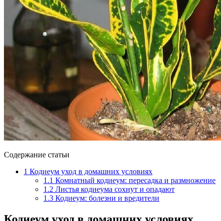
Содержание статьи
1
Кодиеум уход в домашних условиях
1.1
Комнатный кодиеум: пересадка и размножение
1.2
Листья кодиеума сохнут и опадают
1.3
Кодиеум: болезни и вредители
Кодиеум уход в домашних условиях