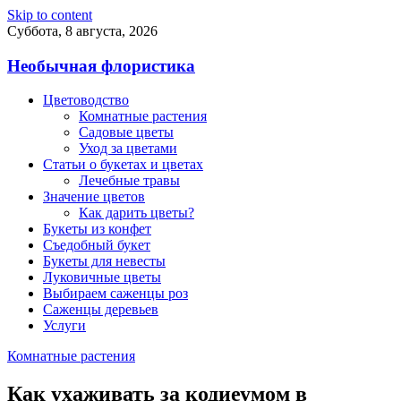
Skip to content
Суббота, 8 августа, 2026
Необычная флористика
Цветоводство
Комнатные растения
Садовые цветы
Уход за цветами
Статьи о букетах и цветах
Лечебные травы
Значение цветов
Как дарить цветы?
Букеты из конфет
Съедобный букет
Букеты для невесты
Луковичные цветы
Выбираем саженцы роз
Саженцы деревьев
Услуги
Комнатные растения
Как ухаживать за кодиеумом в