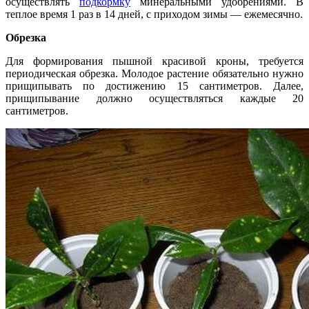
осуществлять
подкормку
минеральными удобрениями. В
теплое время 1 раз в 14 дней, с приходом зимы — ежемесячно.
Обрезка
Для формирования пышной красивой кроны, требуется
периодическая обрезка. Молодое растение обязательно нужно
прищипывать по достижению 15 сантиметров. Далее,
прищипывание должно осуществляться каждые 20
сантиметров.