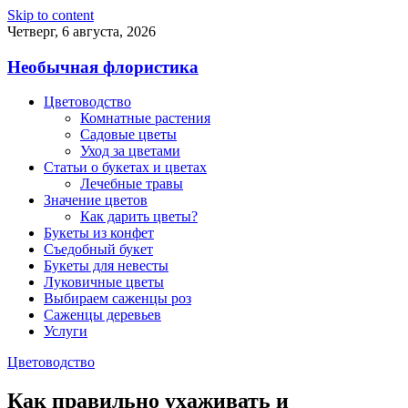
Skip to content
Четверг, 6 августа, 2026
Необычная флористика
Цветоводство
Комнатные растения
Садовые цветы
Уход за цветами
Статьи о букетах и цветах
Лечебные травы
Значение цветов
Как дарить цветы?
Букеты из конфет
Съедобный букет
Букеты для невесты
Луковичные цветы
Выбираем саженцы роз
Саженцы деревьев
Услуги
Цветоводство
Как правильно ухаживать и