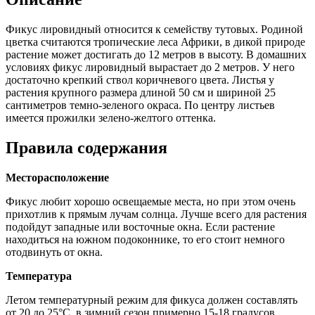
Фикус лировидный относится к семейству тутовых. Родиной
цветка считаются тропические леса Африки, в дикой природе
растение может достигать до 12 метров в высоту. В домашних
условиях фикус лировидный вырастает до 2 метров. У него
достаточно крепкий ствол коричневого цвета. Листья у
растения крупного размера длиной 50 см и шириной 25
сантиметров темно-зеленого окраса. По центру листьев
имеется прожилки зелено-желтого оттенка.
Правила содержания
Месторасположение
Фикус любит хорошо освещаемые места, но при этом очень
прихотлив к прямым лучам солнца. Лучше всего для растения
подойдут западные или восточные окна. Если растение
находиться на южном подоконнике, то его стоит немного
отодвинуть от окна.
Температура
Летом температурный режим для фикуса должен составлять
от 20 до 25°С, в зимний сезон примерно 15-18 градусов.