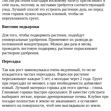
Листья растения благодаря восковому налету притягивают к
себе пыль, поэтому за листьями требуется соответствующий
уход. Лучший способ это устроить растению душ, но перед
этим горшок нужно накрыть пленкой, чтобы не
переувлажнить грунт.
Внесение подкормки
Для того, чтобы подкормить растение, подойдут
универсальные удобрения. Применяют их разводя до
половинной концентрации. Можно два раза в месяц
проводить листовую подкормку, растение опрыскивают
раствором удобрения.
Пересадка
Так как рост замиокулькаса очень медленный, то он не
нуждается в частых пересадках. Взрослое растение
пересаживают каждые 5 лет, а молодые через 2 года. Грунт
при пересадке не меняют, а при необходимости добавляют
новый. Лучший материал горшка для этого цветка – глина.
Глиняные горшки быстрее просыхают. В качестве субстрата
выбирают легкие, хорошо дренированные почвы. Клубни при
посадке полностью в землю не закапывают, а оставляют
немного на поверхности, чтоб они выглядывали из земли.