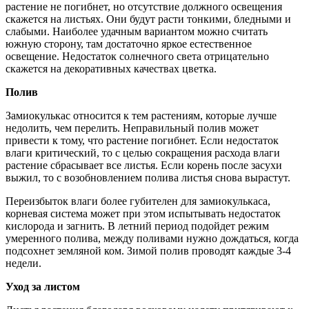
растение не погибнет, но отсутствие должного освещения
скажется на листьях. Они будут расти тонкими, бледными и
слабыми. Наиболее удачным вариантом можно считать
южную сторону, там достаточно яркое естественное
освещение. Недостаток солнечного света отрицательно
скажется на декоративных качествах цветка.
Полив
Замиокулькас относится к тем растениям, которые лучше
недолить, чем перелить. Неправильный полив может
привести к тому, что растение погибнет. Если недостаток
влаги критический, то с целью сокращения расхода влаги
растение сбрасывает все листья. Если корень после засухи
выжил, то с возобновлением полива листья снова вырастут.
Переизбыток влаги более губителен для замиокулькаса,
корневая система может при этом испытывать недостаток
кислорода и загнить. В летний период подойдет режим
умеренного полива, между поливами нужно дождаться, когда
подсохнет земляной ком. Зимой полив проводят каждые 3-4
недели.
Уход за листом