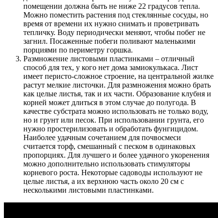
помещении должна быть не ниже 22 градусов тепла.
Можно поместить растения под стеклянные сосуды, но
время от времени их нужно снимать и проветривать
тепличку. Воду периодически меняют, чтобы побег не
загнил. Посаженные побеги поливают маленькими
порциями по периметру горшка.
Размножение листовыми пластинками – отличный
способ для тех, у кого нет дома замиокулькаса. Лист
имеет перисто-сложное строение, на центральной жилке
растут мелкие листочки. Для размножения можно брать
как целые листья, так и их части. Образование клубня и
корней может длиться в этом случае до полугода. В
качестве субстрата можно использовать не только воду,
но и грунт или песок. При использовании грунта, его
нужно простерилизовать и обработать фунгицидом.
Наиболее удачным сочетанием для почвосмеси
считается торф, смешанный с песком в одинаковых
пропорциях. Для лучшего и более удачного укоренения
можно дополнительно использовать стимуляторы
корневого роста. Некоторые садоводы используют не
целые листья, а их верхнюю часть около 20 см с
несколькими листовыми пластинками.