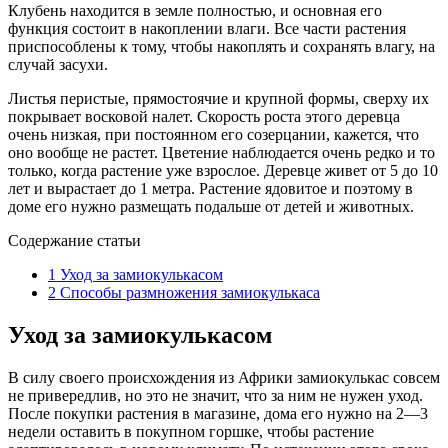
Клубень находится в земле полностью, и основная его
функция состоит в накоплении влаги. Все части растения
приспособлены к тому, чтобы накоплять и сохранять влагу, на
случай засухи.
Листья перистые, прямостоячие и крупной формы, сверху их
покрывает восковой налет. Скорость роста этого деревца
очень низкая, при постоянном его созерцании, кажется, что
оно вообще не растет. Цветение наблюдается очень редко и то
только, когда растение уже взрослое. Деревце живет от 5 до 10
лет и вырастает до 1 метра. Растение ядовитое и поэтому в
доме его нужно размещать подальше от детей и животных.
Содержание статьи
1
Уход за замиокулькасом
2
Способы размножения замиокулькаса
Уход за замиокулькасом
В силу своего происхождения из Африки замиокулькас совсем
не привередлив, но это не значит, что за ним не нужен уход.
После покупки растения в магазине, дома его нужно на 2—3
недели оставить в покупном горшке, чтобы растение