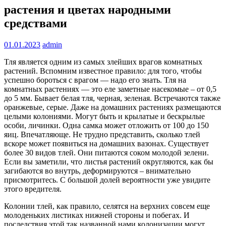
растения и цветах народными
средствами
01.01.2023
admin
Тля является одним из самых злейших врагов комнатных
растений. Вспомним известное правило: для того, чтобы
успешно бороться с врагом — надо его знать. Тля на
комнатных растениях — это еле заметные насекомые – от 0,5
до 5 мм. Бывает белая тля, черная, зеленая. Встречаются также
оранжевые, серые. Даже на домашних растениях размещаются
целыми колониями. Могут быть и крылатые и бескрылые
особи, личинки. Одна самка может отложить от 100 до 150
яиц. Впечатляюще. Не трудно представить, сколько тлей
вскоре может появиться на домашних вазонах. Существует
более 30 видов тлей. Они питаются соком молодой зелени.
Если вы заметили, что листья растений округляются, как бы
загибаются во внутрь, деформируются – внимательно
присмотритесь. С большой долей вероятности уже увидите
этого вредителя.
Колонии тлей, как правило, селятся на верхних совсем еще
молоденьких листиках нижней стороны и побегах. И
последствия этой так названной нами колонизации могут