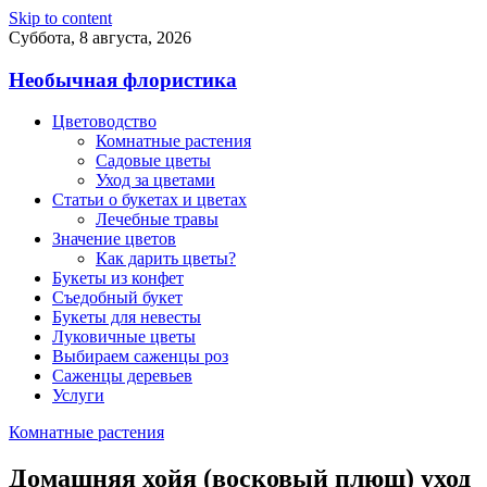
Skip to content
Суббота, 8 августа, 2026
Необычная флористика
Цветоводство
Комнатные растения
Садовые цветы
Уход за цветами
Статьи о букетах и цветах
Лечебные травы
Значение цветов
Как дарить цветы?
Букеты из конфет
Съедобный букет
Букеты для невесты
Луковичные цветы
Выбираем саженцы роз
Саженцы деревьев
Услуги
Комнатные растения
Домашняя хойя (восковый плющ) уход