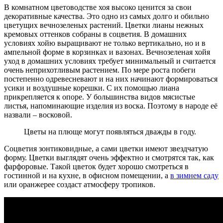
В комнатном цветоводстве хоя высоко ценится за свои
декоративные качества. Это одно из самых долго и обильно
цветущих вечнозеленых растений. Цветки лианы нежных
кремовых оттенков собраны в соцветия. В домашних
условиях хойю выращивают не только вертикально, но и в
ампельной форме в корзинках и вазонах. Вечнозеленая хойя
уход в домашних условиях требует минимальный и считается
очень неприхотливым растением. По мере роста побеги
постепенно одревесневают и на них начинают формироваться
усики и воздушные корешки. С их помощью лиана
прикрепляется к опоре. У большинства видов мясистые
листья, напоминающие изделия из воска. Поэтому в народе её
назвали – восковой.
Цветы на плюще могут появляться дважды в году.
Соцветия зонтиковидные, а сами цветки имеют звездчатую
форму. Цветки выглядят очень эффектно и смотрятся так, как
фарфоровые. Такой цветок будет хорошо смотреться в
гостинной и на кухне, в офисном помещении, а
в зимнем саду
или оранжерее создаст атмосферу тропиков.