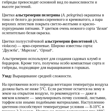
гибриды превосходят основной вид по выносливости и
высоте растений.
Цветки
альстремерии пелегрина
(
A. pelegrina
) окрашены в
тона от белого до розово-сиреневого и кремоватого, а пара
верхних лепестков покрыта светло-желтыми и красно-
пурпурными пятнами. У цветков очень нежного сорта ‘
Белая
‘
ослепительно белая окраска.
Цветки полуустойчивой
альстремерии фиолетовой
(
A.
violacea
) — ярко-сиреневые. Широко известны сорта:
‘
Дружба
‘, ‘
Мирелла
‘, ‘
Орхид
‘.
Альстремерию используют для создания садовых клумб и
бордюров. Кроме того, получены особо компактные сорта и
гибриды, подходящие для выращивания в горшках.
Уход:
Выращивание средней сложности.
На протяжении всего периода вегетации температура воздуха
должна быть не ниже 5°C. Если растение остается на зиму в
земле на открытом воздухе, то рекомендуется — даже в
мягком климате — замульчировать почву соломой, листьями,
торфом или иными подобными материалами. Наступлению
цветения способствуют температурные условия — 8-10°C в