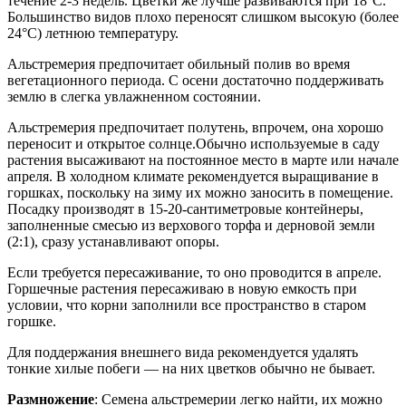
течение 2-3 недель. Цветки же лучше развиваются при 18°C.
Большинство видов плохо переносят слишком высокую (более
24°C) летнюю температуру.
Альстремерия предпочитает обильный полив во время
вегетационного периода. С осени достаточно поддерживать
землю в слегка увлажненном состоянии.
Альстремерия предпочитает полутень, впрочем, она хорошо
переносит и открытое солнце.Обычно используемые в саду
растения высаживают на постоянное место в марте или начале
апреля. В холодном климате рекомендуется выращивание в
горшках, поскольку на зиму их можно заносить в помещение.
Посадку производят в 15-20-сантиметровые контейнеры,
заполненные смесью из верхового торфа и дерновой земли
(2:1), сразу устанавливают опоры.
Если требуется пересаживание, то оно проводится в апреле.
Горшечные растения пересаживаю в новую емкость при
условии, что корни заполнили все пространство в старом
горшке.
Для поддержания внешнего вида рекомендуется удалять
тонкие хилые побеги — на них цветков обычно не бывает.
Размножение
: Семена альстремерии легко найти, их можно