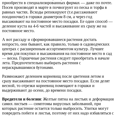
приобрести в специализированных фирмах — даже по почте.
Посев производят в марте в почвогрунт из песка и торфа в
равных частях. Всходы репикируют (т.е.рассаживают
поодиночке) в горшки диаметром 8 см, а через год
высаживают на постоянное место посадки. Ее один способ —
деление куста на 4-6 частей и высаживание их сразу же на
постоянное место.
А вот рассаду и сформировавшиеся растения достать
непросто, они бывают, как правило, только в садоводческих
центрах с расширенным ассортиментом культур. Лучшее
время для покупки и высаживания на постоянное место в сад
— весна. Горшечные растения следует приобретать в начале
лета. Предпочтительно выбирать растения с
нераскрывшимися бутонами.
Размножают делением корневищ после цветения летом и
сразу высаживают на постоянное место посадки. Если делят
весной, то отрезки корневищ помещают в горшки и
выдерживают до осени, до времени посадки.
Вредители и болезни
: Желтые пятна на листьях и деформация
самих листьев — симптомы вирусных заболваний, при
которых растение остается только выбросить. Улитки могут
повредить побеги и листья, поэтому от них надо избавляться с