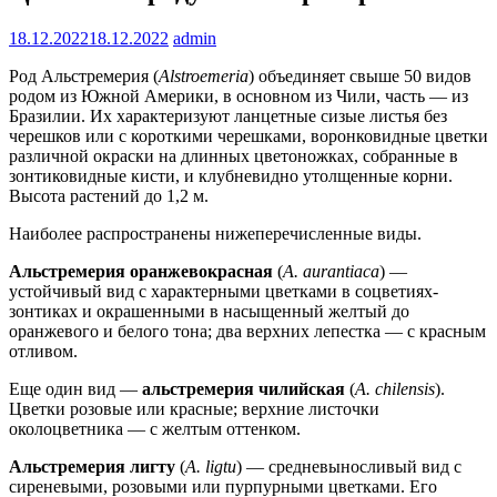
18.12.2022
18.12.2022
admin
Род Альстремерия (
Alstroemeria
) объединяет свыше 50 видов
родом из Южной Америки, в основном из Чили, часть — из
Бразилии. Их характеризуют ланцетные сизые листья без
черешков или с короткими черешками, воронковидные цветки
различной окраски на длинных цветоножках, собранные в
зонтиковидные кисти, и клубневидно утолщенные корни.
Высота растений до 1,2 м.
Наиболее распространены нижеперечисленные виды.
Альстремерия оранжевокрасная
(
A. aurantiaca
) —
устойчивый вид с характерными цветками в соцветиях-
зонтиках и окрашенными в насыщенный желтый до
оранжевого и белого тона; два верхних лепестка — с красным
отливом.
Еще один вид —
альстремерия чилийская
(
A. chilensis
).
Цветки розовые или красные; верхние листочки
околоцветника — с желтым оттенком.
Альстремерия лигту
(
A. ligtu
) — средневыносливый вид с
сиреневыми, розовыми или пурпурными цветками. Его