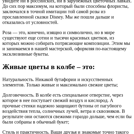
увидите ни в российских, ни в зарубежных цветочных лавках.
До сих пор максимум, на который были способны флористы,
заключался в точной имитации той самой розы из
прославленной сказки Disney. Мы же пошли дальше и
отказались от условностей.
Роза — это, конечно, изящно и символично, но в мире
существуют еще сотни и тысячи красивых цветков, из
которых можно собирать потрясающие композиции. Этим мы
и занимаемся в нашей мастерской, оформляя по-настоящему
эксклюзивные букеты.
Живые цветы в колбе – это:
Натуральность. Никакой бутафории и искусственных
элементов. Только живые и максимально свежие цветы;
Долговечность. В колбе есть специальное отверстие, через
которое в нее поступает свежий воздух и кислород. А
прочные стенки надежно защищают бутоны от пагубного
воздействия тепла, солнечных лучей, ветра и сквозняков. В
результате они остаются свежими гораздо дольше, чем если бы
были собраны в обычный букет;
Стиль и практичность. Ваши друзья и знакомые точно такого