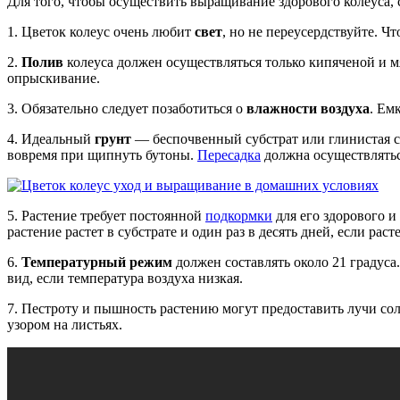
Для того, чтобы осуществить выращивание здорового колеуса, 
1. Цветок колеус очень любит
свет
, но не переусердствуйте. Ч
2.
Полив
колеуса должен осуществляться только кипяченой и м
опрыскивание.
3. Обязательно следует позаботиться о
влажности воздуха
. Ем
4. Идеальный
грунт
— беспочвенный субстрат или глинистая с
вовремя при щипнуть бутоны.
Пересадка
должна осуществлятьс
5. Растение требует постоянной
подкормки
для его здорового и
растение растет в субстрате и один раз в десять дней, если рас
6.
Температурный режим
должен составлять около 21 градуса
вид, если температура воздуха низкая.
7. Пестроту и пышность растению могут предоставить лучи со
узором на листьях.