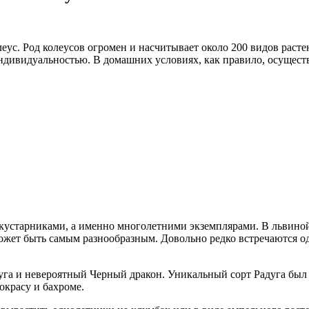
еус. Род колеусов огромен и насчитывает около 200 видов раст
ндивидуальностью. В домашних условиях, как правило, осуществ
устарниками, а именно многолетними экземплярами. В львиной д
ожет быть самым разнообразным. Довольно редко встречаются о
га и невероятный Черный дракон. Уникальный сорт Радуга был 
красу и бахроме.