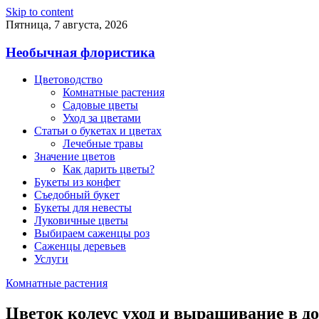
Skip to content
Пятница, 7 августа, 2026
Необычная флористика
Цветоводство
Комнатные растения
Садовые цветы
Уход за цветами
Статьи о букетах и цветах
Лечебные травы
Значение цветов
Как дарить цветы?
Букеты из конфет
Съедобный букет
Букеты для невесты
Луковичные цветы
Выбираем саженцы роз
Саженцы деревьев
Услуги
Комнатные растения
Цветок колеус уход и выращивание в д