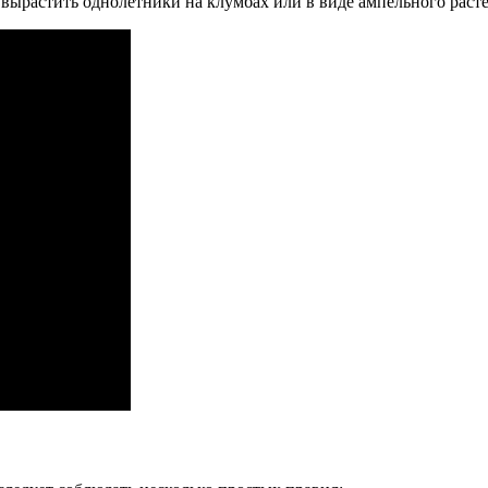
ырастить однолетники на клумбах или в виде ампельного расте