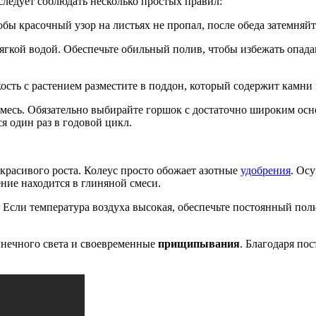
следует соблюдать несколько простых правил:
тобы красочный узор на листьях не пропал, после обеда затемняйт
ягкой водой. Обеспечьте обильный полив, чтобы избежать опада
кость с растением разместите в поддон, который содержит камн
месь. Обязательно выбирайте горшок с достаточно широким осн
я один раз в годовой цикл.
 красивого роста. Колеус просто обожает азотные
удобрения
. Ос
тение находится в глиняной смеси.
. Если температура воздуха высокая, обеспечьте постоянный по
лнечного света и своевременные
прищипывания
. Благодаря по