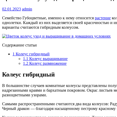
02.01.2023
admin
Семейство Губоцветные, именно к нему относится
растение
кол
однолетки. Каждый из них выделяется своей красочностью и и
варианты считаются гибридным колеусом.
Содержание статьи
1
Колеус гибридный
1.1
Колеус выращивание
1.2
Колеус размножение
Колеус гибридный
В большинстве случаев комнатные колеусы представлены полук
надрезанными краями и бархатным покровом. Окрас листьев м
разноцветными узорами.
Самыми распространенными считаются два вида колеусов: Раду
Черный дракон — благодаря насыщенному пестрому красному о