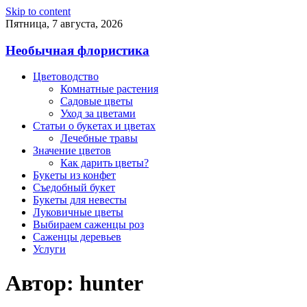
Skip to content
Пятница, 7 августа, 2026
Необычная флористика
Цветоводство
Комнатные растения
Садовые цветы
Уход за цветами
Статьи о букетах и цветах
Лечебные травы
Значение цветов
Как дарить цветы?
Букеты из конфет
Съедобный букет
Букеты для невесты
Луковичные цветы
Выбираем саженцы роз
Саженцы деревьев
Услуги
Автор:
hunter